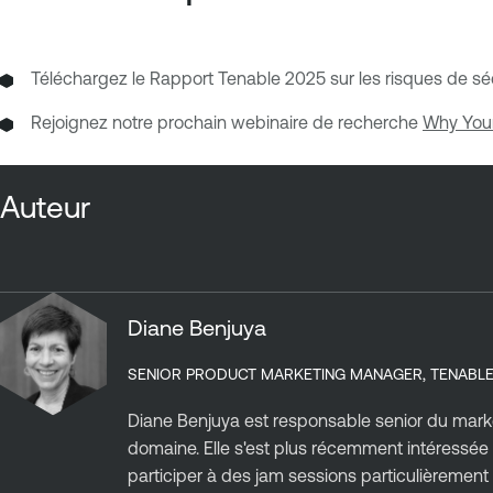
Téléchargez le Rapport Tenable 2025 sur les risques de séc
Rejoignez notre prochain webinaire de recherche
Why Your
Auteur
Diane Benjuya
SENIOR PRODUCT MARKETING MANAGER, TENABL
Diane Benjuya est responsable senior du marke
domaine. Elle s'est plus récemment intéressée à 
participer à des jam sessions particulièrement st