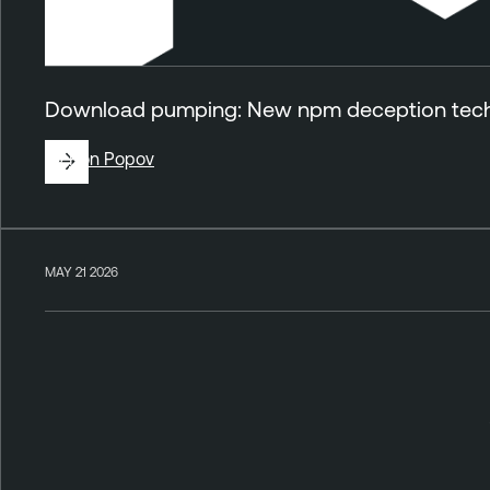
Download pumping: New npm deception techn
By
Ron Popov
MAY 21 2026