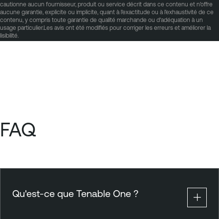
cautionne aucun fournisseur, produit ou service décrit dans ce contenu et n'offre
aucune garantie, explicite ou implicite, quant à l'exactitude ou à l'exhaustivité de ce
contenu, y compris toute garantie de qualité marchande ou d'adéquation à un
usage particulier.Les avis ont été modifiés pour corriger les erreurs et améliorer la
lisibilité.
FAQ
Qu'est-ce que Tenable One ?