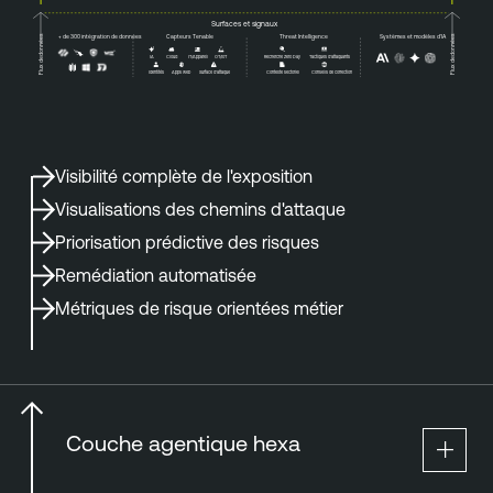
Surfaces et signaux
Flux de données
Flux de données
+ de 300 intégration de données
Capteurs Tenable
Threat Intelligence
Systèmes et modèles d'IA
Recherche Zero Day
Tactiques d'attaquants
IA
Cloud
IT/Appareil
OT/IoT
Identités
Apps web
Surface d'attaque
Contexte sectoriel
Conseils de correction
Visibilité complète de l'exposition
Visualisations des chemins d'attaque
Priorisation prédictive des risques
Remédiation automatisée
Métriques de risque orientées métier
Couche agentique hexa