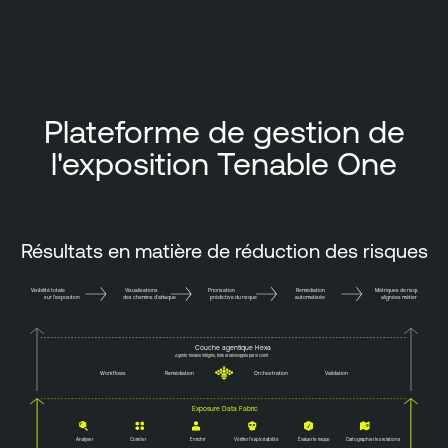
Plateforme de gestion de
l'exposition Tenable One
Résultats en matière de réduction des risques
Visibilité totale
Visualisations
Priorisation
Remédiation
Métriques de risque
sur l'exposition
des chemins d'attaque
prédictive du risque
automatisée
alignées métier
Couche agentique Hexa
Agents Tenable intégrés, tiers et développés par le client
Workflows
Remédiation
Orchestration
Validation
Exposure Data Fabric
Évaluer le risque
Analyser
Corréler
Enrichir
Vérifier l'exploitabilité
Cartographier les relations