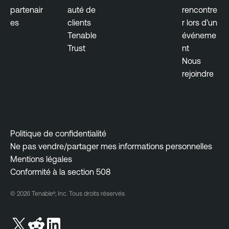
partenair
auté de
rencontre
es
clients
r lors d'un
Tenable
événeme
Trust
nt
Nous
rejoindre
Politique de confidentialité
Ne pas vendre/partager mes informations personnelles
Mentions légales
Conformité à la section 508
© 2026 Tenable®, Inc. Tous droits réservés