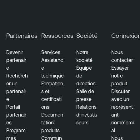
u
s
Partenaires
Ressources
Société
Connexio
Devenir
Services
Notre
Nous
partenair
Assistanc
société
contacter
e
e
Équipe
Essayer
Recherch
technique
de
notre
er un
Formation
direction
produit
partenair
s et
Salle de
Discuter
e
certificati
presse
avec un
Portail
ons
Relations
représent
partenair
Documen
d'investis
ant
es
tation
seurs
commerci
Program
produits
al
mes
Commun
Nous