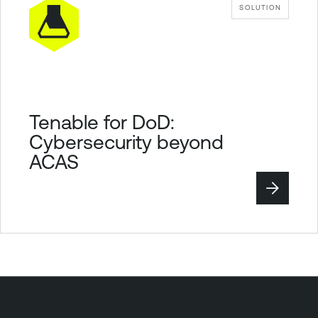
i
SOLUTION
t
y
Tenable for DoD:
Cybersecurity beyond
ACAS