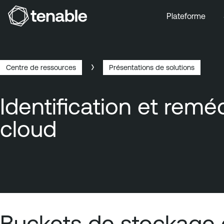
Plateforme
Aller au menu principal
Aller au contenu principal
Aller au bas de la page
Centre de ressources
Présentations de solutions
Breadcrumb
Identification et rem
cloud
Buckets de stockage o