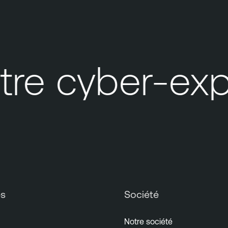
e cyber-expos
es
Société
Notre société