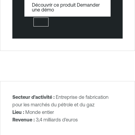
Découvrir ce produit Demander
une démo
Secteur d'activité :
Entreprise de fabrication
T
pour les marchés du pétrole et du gaz
e
Lieu :
Monde entier
n
Revenue :
3,4 milliards d'euros‎
a
b