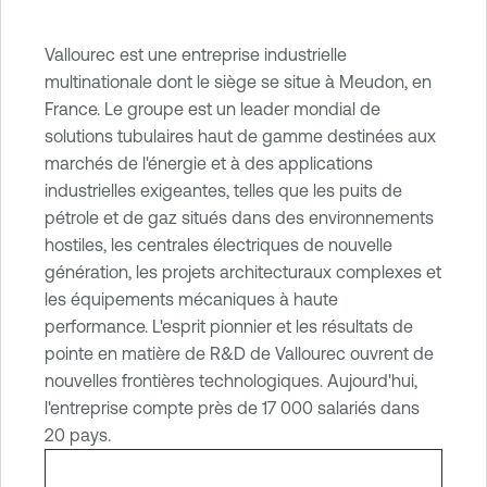
l
e
Vallourec est une entreprise industrielle
I
multinationale dont le siège se situe à Meudon, en
d
France. Le groupe est un leader mondial de
e
solutions tubulaires haut de gamme destinées aux
n
marchés de l'énergie et à des applications
t
industrielles exigeantes, telles que les puits de
i
pétrole et de gaz situés dans des environnements
t
hostiles, les centrales électriques de nouvelle
y
génération, les projets architecturaux complexes et
E
les équipements mécaniques à haute
x
performance. L'esprit pionnier et les résultats de
p
pointe en matière de R&D de Vallourec ouvrent de
o
nouvelles frontières technologiques. Aujourd'hui,
s
l'entreprise compte près de 17 000 salariés dans
u
20 pays.
r
e