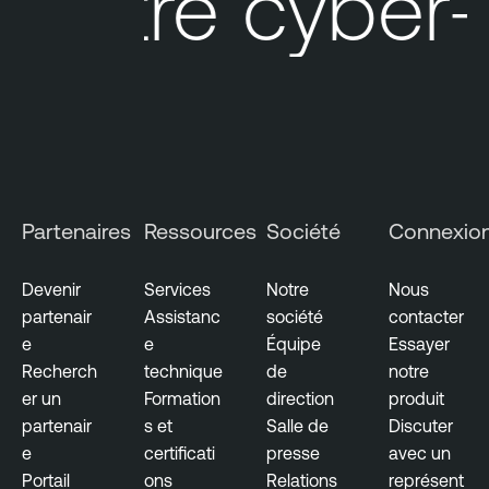
otre cyber-ex
Partenaires
Ressources
Société
Connexio
Devenir
Services
Notre
Nous
partenair
Assistanc
société
contacter
e
e
Équipe
Essayer
Recherch
technique
de
notre
er un
Formation
direction
produit
partenair
s et
Salle de
Discuter
e
certificati
presse
avec un
Portail
ons
Relations
représent