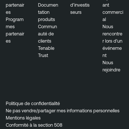
partenair
Documen
d'investis
ant
es
tation
seurs
commerci
Program
produits
al
mes
Commun
Nous
partenair
auté de
rencontre
es
clients
r lors d'un
Tenable
événeme
Trust
nt
Nous
rejoindre
Politique de confidentialité
Ne pas vendre/partager mes informations personnelles
Mentions légales
Conformité à la section 508