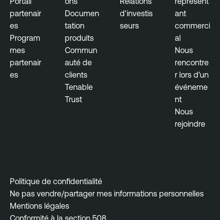
Portail
ons
Relations
représent
partenair
Documen
d'investis
ant
es
tation
seurs
commerci
Program
produits
al
mes
Commun
Nous
partenair
auté de
rencontre
es
clients
r lors d'un
Tenable
événeme
Trust
nt
Nous
rejoindre
Politique de confidentialité
Ne pas vendre/partager mes informations personnelles
Mentions légales
Conformité à la section 508