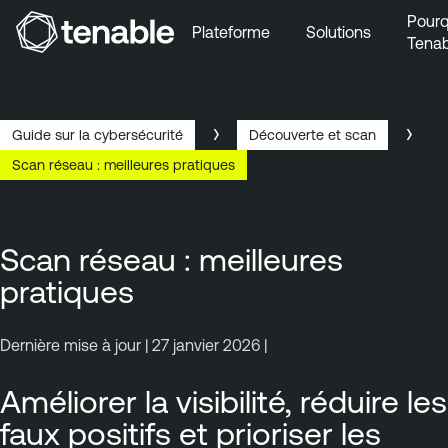
Pourq
Plateforme
Solutions
Tenab
Aller au menu principal
Aller au contenu principal
Aller au bas de la page
Guide sur la cybersécurité
Découverte et scan
Scan réseau : meilleures pratiques
Scan réseau : meilleures
pratiques
Dernière mise à jour | 27 janvier 2026 |
Améliorer la visibilité, réduire les
faux positifs et prioriser les