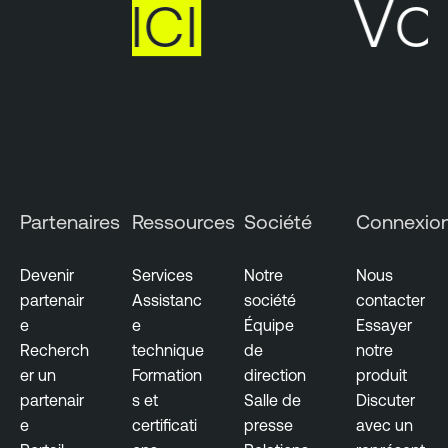
te
ici
Votre
N
e
s
s
u
s
Partenaires
Ressources
Société
Connexio
Devenir
Services
Notre
Nous
partenair
Assistanc
société
contacter
e
e
Équipe
Essayer
Recherch
technique
de
notre
er un
Formation
direction
produit
partenair
s et
Salle de
Discuter
e
certificati
presse
avec un