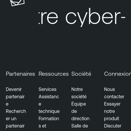
l
otre cyber-ex
e
S
e
c
u
r
i
t
y
Partenaires
Ressources
Société
Connexio
C
e
Devenir
Services
Notre
Nous
n
partenair
Assistanc
société
contacter
t
e
e
Équipe
Essayer
e
Recherch
technique
de
notre
r
er un
Formation
direction
produit
T
partenair
s et
Salle de
Discuter
e