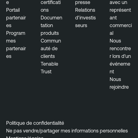
e
certificati
presse
avec un
n
Portail
ons
Relations
représent
a
partenair
Documen
d'investis
ant
b
es
tation
seurs
commerci
l
Program
produits
al
e
mes
Commun
Nous
V
partenair
auté de
rencontre
u
es
clients
r lors d'un
l
Tenable
événeme
n
Trust
nt
e
Nous
r
rejoindre
a
b
i
l
i
Politique de confidentialité
t
Ne pas vendre/partager mes informations personnelles
y