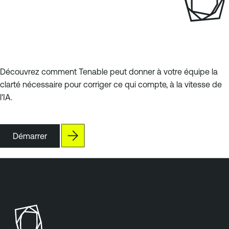
Découvrez comment Tenable peut donner à votre équipe la
clarté nécessaire pour corriger ce qui compte, à la vitesse de
l'IA.
Démarrer
T
e
n
a
b