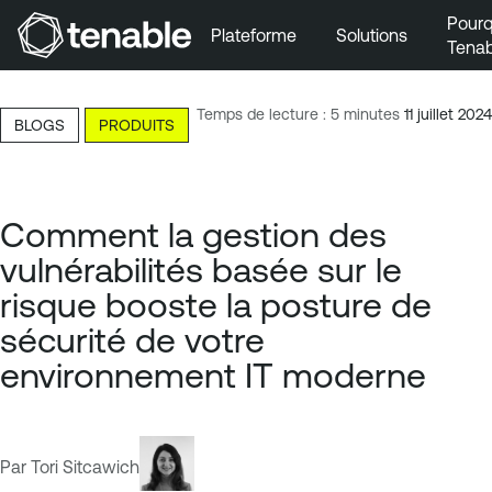
Pourq
Plateforme
Solutions
Tenab
Aller au menu principal
Aller au contenu principal
Temps de lecture : 5 minutes
11 juillet 2024
BLOGS
PRODUITS
Aller au bas de la page
Comment la gestion des
vulnérabilités basée sur le
risque booste la posture de
sécurité de votre
environnement IT moderne
Par Tori Sitcawich