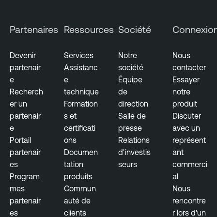
t
a
s
b
Partenaires
Ressources
Société
Connexio
i
R
l
i
i
Devenir
Services
Notre
Nous
s
t
partenair
Assistanc
société
contacter
k
y
e
e
Équipe
Essayer
-
M
Recherch
technique
de
notre
b
a
er un
Formation
direction
produit
a
n
partenair
s et
Salle de
Discuter
s
a
e
certificati
presse
avec un
e
g
Portail
ons
Relations
représent
d
e
partenair
Documen
d'investis
ant
V
m
es
tation
seurs
commerci
u
e
Program
produits
al
l
n
mes
Commun
Nous
n
t
partenair
auté de
rencontre
e
es
clients
r lors d'un