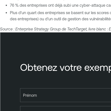
76 % des entreprises ont déjà subi une cyber-attaque ca
Plus d'un quart des entreprises se basent sur les scores d
des entreprises) ou d'un outil de gestion des vulnérabilités (
Source : Enterprise Strategy Group de TechTarget, livre blanc :
Obtenez votre exempl
Prénom