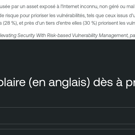
usée par un asset exposé à l'Internet inconnu, non géré ou mal
e risque pour prioriser les vulnérabilités, tels que ceux issus 
28 %), et près d'un tiers d'entre elles (30 %) priorisent les vulnér
 Elevating Security With Risk-based Vulnerability Management, pa
aire (en anglais) dès à p