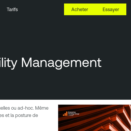
Tarifs
Acheter
Essayer
bility Management
tuelles ou ad-hoc. Même
es et la posture de