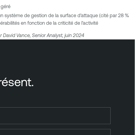
 géré
d'un système de gestion de la surface d'attaque (cité par 28 %
abilités en fonction de la criticité de l'activité
r David Vance, Senior Analyst, juin 2024
résent.