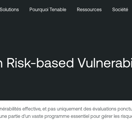
Solutions
Pourquoi Tenable
Ressources
Société
th Risk-based Vulnera
lnérabilités effective, et pas uniquement des évaluations ponc
u'une partie d'un vaste programme essentiel pour gérer les risqu