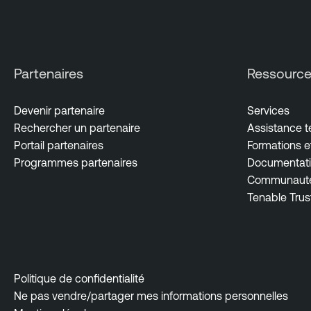
a
b
i
l
Partenaires
Ressourc
i
t
Devenir partenaire
Services
y
Rechercher un partenaire
Assistance 
M
Portail partenaires
Formations et
a
Programmes partenaires
Documentati
n
Communauté 
a
Tenable Trus
g
e
m
e
n
Politique de confidentialité
t
Ne pas vendre/partager mes informations personnelles