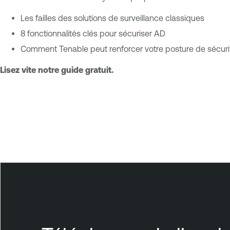
Les failles des solutions de surveillance classiques
8 fonctionnalités clés pour sécuriser AD
Comment Tenable peut renforcer votre posture de sécuri
Lisez vite notre guide gratuit.
T
e
n
a
b
l
e
I
d
e
n