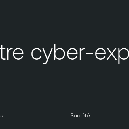
e cyber-expos
es
Société