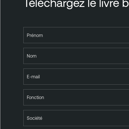
Téléchargez le livre 
t
i
t
y
E
Prénom
x
p
o
Nom
s
u
r
E-mail
e
Fonction
Société