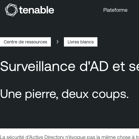
Plateforme
Aller au menu principal
Aller au contenu principal
Aller au bas de la page
Centre de ressources
Livres blancs
Breadcrumb
Surveillance d'AD et s
Une pierre, deux coups.
La sécurité d'Active Directory n'évoque pas la même chose à to