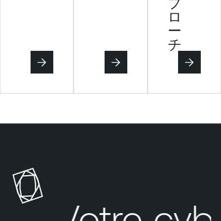
プ
ロ
ー
チ
Votre cybe