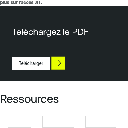
plus sur l'accès JIT.
T
e
n
Téléchargez le PDF
a
b
l
e
Télécharger
C
l
o
u
d
Ressources
S
e
c
u