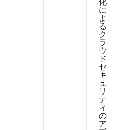
化
に
よ
る
ク
ラ
ウ
ド
セ
キ
ュ
リ
テ
ィ
の
ア