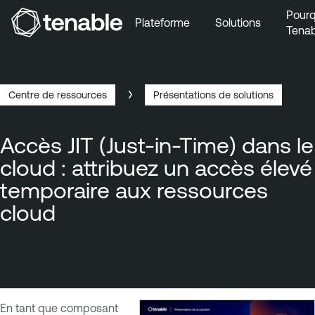
Pourq
Plateforme
Solutions
Tenab
Aller au menu principal
Aller au contenu principal
Aller au bas de la page
Centre de ressources
Présentations de solutions
Breadcrumb
Accès JIT (Just-in-Time) dans le
cloud : attribuez un accès élevé
temporaire aux ressources
cloud
En tant que composant