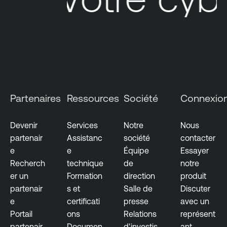
Partenaires
Ressources
Société
Connexio
Devenir
Services
Notre
Nous
partenair
Assistanc
société
contacter
e
e
Équipe
Essayer
Recherch
technique
de
notre
er un
Formation
direction
produit
partenair
s et
Salle de
Discuter
e
certificati
presse
avec un
Portail
ons
Relations
représent
partenair
Documen
d'investis
ant