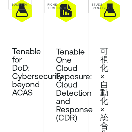
r
SOLUTION
FICHE
ÉTUDE
i
TECHNIQUE
D'ANALYSTE
t
y
Tenable
可
Tenable
for
視
One
DoD:
化
Cloud
Cybersecurity
×
Exposure:
beyond
自
Cloud
ACAS
動
Detection
化
and
×
Response
統
(CDR)
合