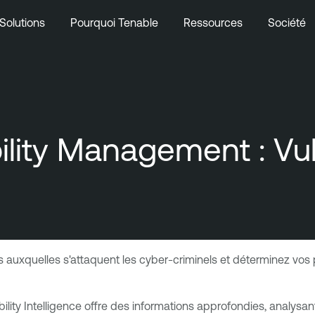
Solutions
Pourquoi Tenable
Ressources
Société
lity Management : Vuln
tés auxquelles s'attaquent les cyber-criminels et déterminez vos
ity Intelligence offre des informations approfondies, analysant