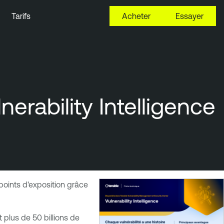
Tarifs
Acheter
Essayer
erability Intelligence
 points d'exposition grâce
 plus de 50 billions de