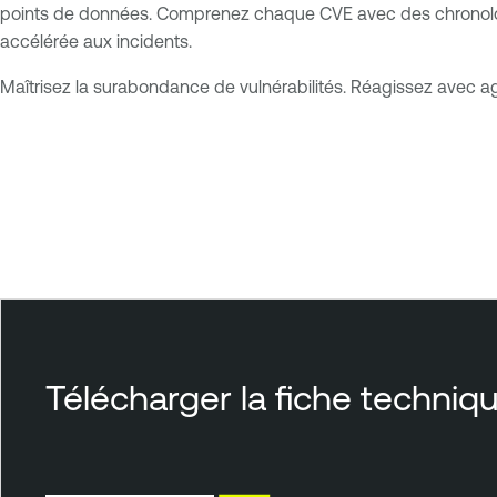
points de données. Comprenez chaque CVE avec des chronologie
accélérée aux incidents.
Maîtrisez la surabondance de vulnérabilités. Réagissez avec ag
T
e
n
a
b
l
e
O
n
e
Télécharger la fiche techniq
T
e
n
a