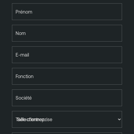
T
/
Prénom
O
T
Nom
E-mail
Fonction
Société
Taille d'entreprise