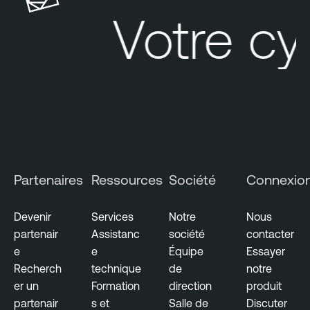
Votre cyb
Partenaires
Ressources
Société
Connexio
Devenir
Services
Notre
Nous
partenair
Assistanc
société
contacter
e
e
Équipe
Essayer
Recherch
technique
de
notre
er un
Formation
direction
produit
partenair
s et
Salle de
Discuter