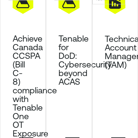
Achieve
Tenable
Technica
Canada
for
Account
CCSPA
DoD:
Manage
(Bill
Cybersecurity
(TAM)
C-
beyond
8)
ACAS
compliance
with
Tenable
One
OT
Exposure