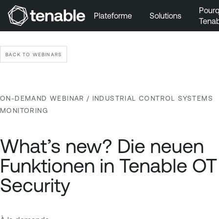
Pourq
Plateforme
Solutions
Tenab
Aller au menu principal
Aller au contenu principal
BACK TO WEBINARS
Aller au bas de la page
ON-DEMAND WEBINAR
/ INDUSTRIAL CONTROL SYSTEMS
MONITORING
What’s new? Die neuen
Funktionen in Tenable OT
Security