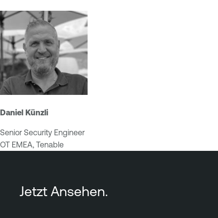
y
r
s
e
t
e
m
s
M
o
n
Daniel Künzli
i
t
Senior Security Engineer
o
OT EMEA, Tenable
r
i
n
Jetzt Ansehen.
g
I