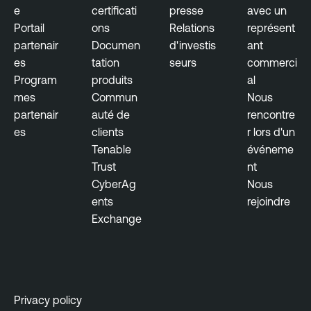
e
certificati
presse
avec un
Portail
ons
Relations
représent
partenair
Documen
d'investis
ant
es
tation
seurs
commerci
Program
produits
al
mes
Commun
Nous
partenair
auté de
rencontre
es
clients
r lors d'un
Tenable
événeme
Trust
nt
CyberAg
Nous
ents
rejoindre
Exchange
Privacy policy