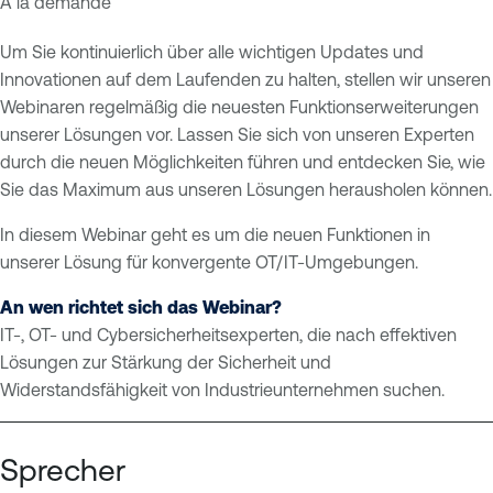
À la demande
I
T
n
e
Um Sie kontinuierlich über alle wichtigen Updates und
d
n
Innovationen auf dem Laufenden zu halten, stellen wir unseren
u
a
Webinaren regelmäßig die neuesten Funktionserweiterungen
s
b
unserer Lösungen vor. Lassen Sie sich von unseren Experten
t
l
durch die neuen Möglichkeiten führen und entdecken Sie, wie
r
e
Sie das Maximum aus unseren Lösungen herausholen können.
i
O
In diesem Webinar geht es um die neuen Funktionen in
a
n
unserer Lösung für konvergente OT/IT-Umgebungen.
l
e
C
O
An wen richtet sich das Webinar?
o
T
IT-, OT- und Cybersicherheitsexperten, die nach effektiven
n
E
Lösungen zur Stärkung der Sicherheit und
t
x
Widerstandsfähigkeit von Industrieunternehmen suchen.
r
p
o
o
l
s
Sprecher
S
u