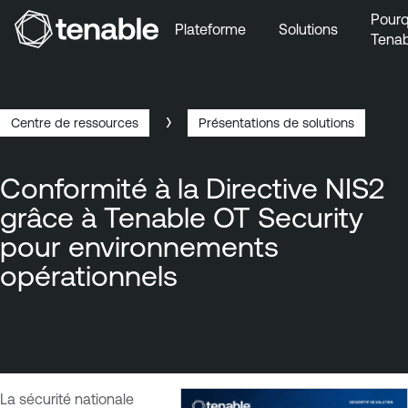
Pourq
Plateforme
Solutions
Tenab
Aller au menu principal
Aller au contenu principal
Aller au bas de la page
Centre de ressources
Présentations de solutions
Breadcrumb
Conformité à la Directive NIS2
grâce à Tenable OT Security
pour environnements
opérationnels
La sécurité nationale