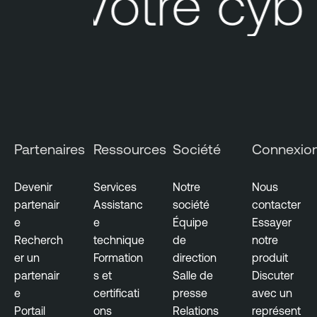
Votre cybe
Partenaires
Ressources
Société
Connexio
Devenir
Services
Notre
Nous
partenair
Assistanc
société
contacter
e
e
Équipe
Essayer
Recherch
technique
de
notre
er un
Formation
direction
produit
partenair
s et
Salle de
Discuter
e
certificati
presse
avec un
Portail
ons
Relations
représent