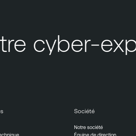
e cyber-expos
es
Société
Notre société
technique
Équipe de direction