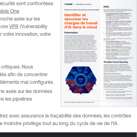
sécurité sont confrontées
able One
approche axée sur les
core
VPR
(Vulnerability
r votre innovation, votre
s critiques. Nous
tités afin de concentrer
s éléments mal configurés.
e axée sur les données
s les pipelines
rez avec assurance la traçabilité des données, les contrôles
oindre privilège tout au long du cycle de vie de l'IA.