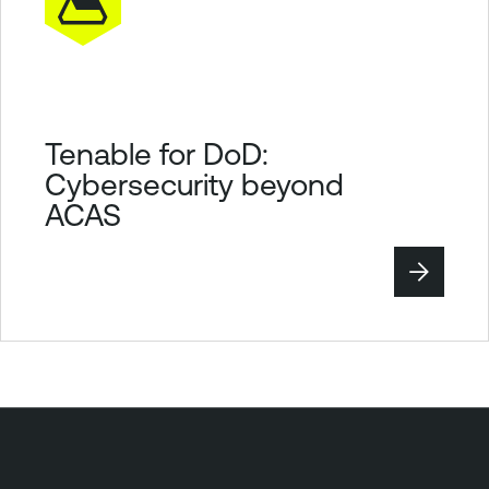
t
y
Tenable for DoD:
Cybersecurity beyond
ACAS