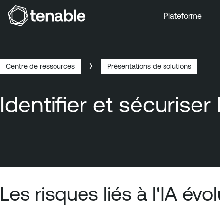
Plateforme
Aller au menu principal
Aller au contenu principal
Aller au bas de la page
Centre de ressources
Présentations de solutions
Breadcrumb
Identifier et sécuriser
Les risques liés à l'IA év