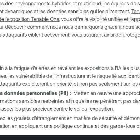
ans des environnements hybrides et multicloud, les équipes de 
ment dynamiques et les données sensibles qui les alimentent.
Ten
e l'exposition Tenable One
, vous offre la visibilité unifiée et l'
ur découvrir comment nous nous démarquons grâce à notre s
e les attaquants ciblent activement, vous assurant ainsi de protége
in à la fatigue d'alertes en révélant les expositions à l'IA les plu
s, les vulnérabilités de l'infrastructure et le risque lié aux iden
ttaquants exploiteront en priorité, et non pas seulement sur le
des données personnelles (PII) :
Mettez en œuvre une approch
mations sensibles restreintes afin qu'elles ne pénètrent pas dan
ssets les plus précieux contre le vol ou l'exposition.
nez les goulets d'étranglement en matière de sécurité et démont
on en appliquant une politique continue et des garde-fous de m