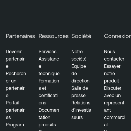
Partenaires
Ressources
Société
Connexio
Devenir
Services
Notre
Nous
partenair
Assistanc
société
contacter
e
e
Équipe
Essayer
Recherch
technique
de
notre
er un
Formation
direction
produit
partenair
s et
Salle de
Discuter
e
certificati
presse
avec un
Portail
ons
Relations
représent
partenair
Documen
d'investis
ant
es
tation
seurs
commerci
Program
produits
al