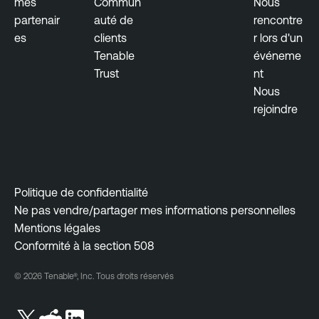
mes
Commun
Nous
partenair
auté de
rencontre
es
clients
r lors d'un
Tenable
événeme
Trust
nt
Nous
rejoindre
Politique de confidentialité
Ne pas vendre/partager mes informations personnelles
Mentions légales
Conformité à la section 508
© 2026 Tenable®, Inc. Tous droits réservés