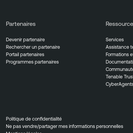
p
o
s
Partenaires
Ressourc
u
r
Devenir partenaire
Services
e
Rechercher un partenaire
Assistance 
T
Portail partenaires
Formations et
e
Programmes partenaires
Documentati
n
Communauté 
a
Tenable Trus
b
CyberAgent
l
e
O
n
e
Politique de confidentialité
Ne pas vendre/partager mes informations personnelles