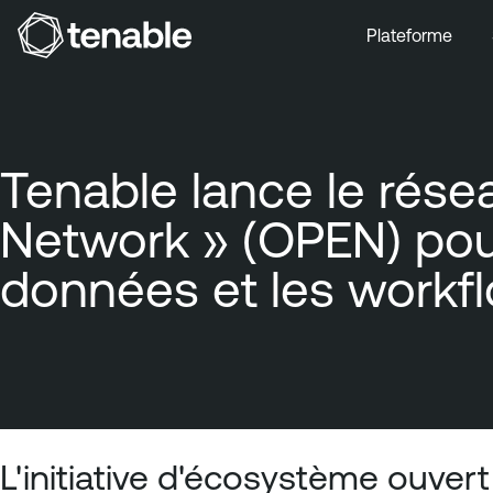
Plateforme
Aller au menu principal
Aller au contenu principal
Aller au bas de la page
Tenable lance le rés
Network » (OPEN) pour 
données et les workflow
L'initiative d'écosystème ouver