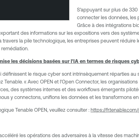
S'appuyant sur plus de 330 
connecter les données, les pr
Grâce à des intégrations bid
exportant des informations sur les expositions vers des système
travers la pile technologique, les entreprises peuvent réduire le
a remédiation.
ise les décisions basées sur l'IA en termes de risques cy
i définissent le risque cyber sont intrinsèquement réparties au s
r chez Tenable. « Avec OPEN et l'Open Connector, les organisat
tierces, des systèmes internes et des workflows émergents pilo
us nous y connectons, unifions les données et les transformons e
gique Tenable OPEN, veuillez consulter :
https://fr.tenable.co
 accéléré les opérations des adversaires à la vitesse des mach