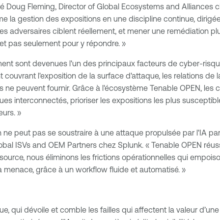
ré Doug Fleming, Director of Global Ecosystems and Alliances 
e la gestion des expositions en une discipline continue, diri
les adversaires ciblent réellement, et mener une remédiation plus
 et pas seulement pour y répondre. »
ement sont devenues l'un des principaux facteurs de cyber-risqu
ht couvrant l'exposition de la surface d'attaque, les relations d
seuls ne peuvent fournir. Grâce à l'écosystème Tenable OPEN, l
ques interconnectés, prioriser les expositions les plus suscepti
urs. »
on ne peut pas se soustraire à une attaque propulsée par l'IA
lobal ISVs and OEM Partners
chez Splunk. « Tenable OPEN réussit
 la source, nous éliminons les frictions opérationnelles qui emp
a menace, grâce à un workflow fluide et automatisé. »
e, qui dévoile et comble les failles qui affectent la valeur d’un