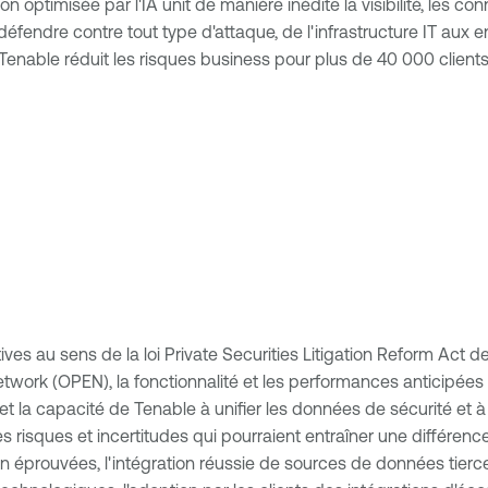
n optimisée par l'IA unit de manière inédite la visibilité, les c
défendre contre tout type d'attaque, de l'infrastructure IT aux
, Tenable réduit les risques business pour plus de 40 000 clien
s au sens de la loi Private Securities Litigation Reform Act d
rk (OPEN), la fonctionnalité et les performances anticipées d
t la capacité de Tenable à unifier les données de sécurité et à
sques et incertitudes qui pourraient entraîner une différence si
n éprouvées, l'intégration réussie de sources de données tierc