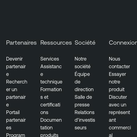
Partenaires
Ressources
Société
Connexio
Devenir
Services
Notre
Nous
partenair
Assistanc
société
contacter
e
e
Équipe
Essayer
Recherch
technique
de
notre
er un
Formation
direction
produit
partenair
s et
Salle de
Discuter
e
certificati
presse
avec un
Portail
ons
Relations
représent
partenair
Documen
d'investis
ant
es
tation
seurs
commerci
Program
produits
al