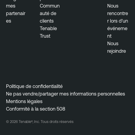
mes
Commun
Nous
partenair
auté de
rencontre
es
clients
r lors d'un
Tenable
événeme
Trust
nt
Nous
rejoindre
Politique de confidentialité
Ne pas vendre/partager mes informations personnelles
Mentions légales
Conformité à la section 508
© 2026 Tenable®, Inc. Tous droits réservés