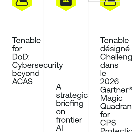
Tenable
Tenable
for
désigné
DoD:
Challeng
Cybersecurity
dans
beyond
le
ACAS
2026
A
Gartner
strategic
Magic
briefing
Quadran
on
for
frontier
CPS
AI
Protecti