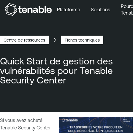
Pourq
Plateforme
Solutions
Tenab
Aller au menu principal
Aller au contenu principal
Aller au bas de la page
Centre de ressources
Fiches techniques
Breadcrumb
Quick Start de gestion des
vulnérabilités pour Tenable
Security Center
Si vous avez acheté
Tenable Security Center