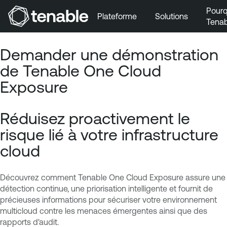
Pourq
Plateforme
Solutions
Tenab
Aller au menu principal
Demander une démonstration
Aller au contenu principal
de Tenable One Cloud
Aller au bas de la page
Exposure
Réduisez proactivement le
risque lié à votre infrastructure
cloud
Découvrez comment Tenable One Cloud Exposure assure une
détection continue, une priorisation intelligente et fournit de
précieuses informations pour sécuriser votre environnement
multicloud contre les menaces émergentes ainsi que des
rapports d'audit.