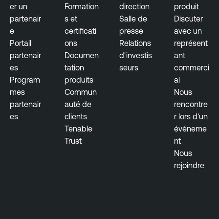
er un
Formation
direction
produit
partenair
s et
Salle de
Discuter
e
certificati
presse
avec un
Portail
ons
Relations
représent
partenair
Documen
d'investis
ant
es
tation
seurs
commerci
Program
produits
al
mes
Commun
Nous
partenair
auté de
rencontre
es
clients
r lors d'un
Tenable
événeme
Trust
nt
Nous
rejoindre