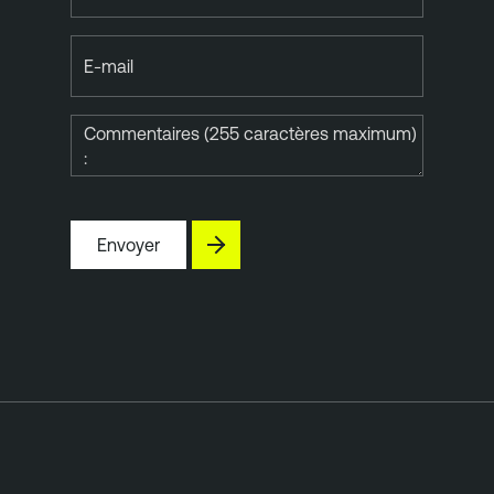
E-mail
Commentaires (255 caractères maximum)
:
Envoyer
T
e
n