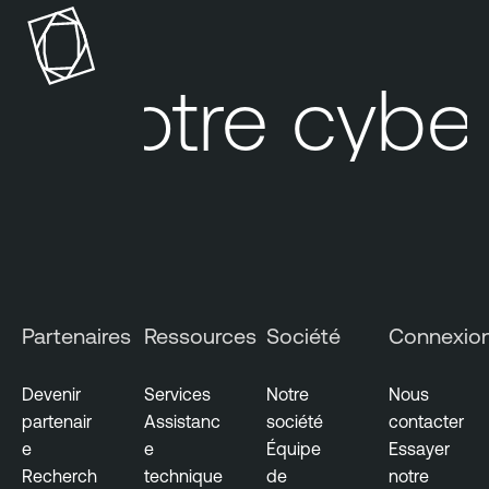
a
b
l
Votre cyber
e
C
l
o
u
d
E
x
p
Partenaires
Ressources
Société
Connexio
o
s
Devenir
Services
Notre
Nous
u
partenair
Assistanc
société
contacter
r
e
e
Équipe
Essayer
e
Recherch
technique
de
notre