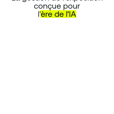
conçue pour
l'
ère
de
l'IA