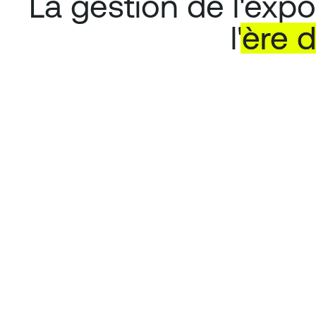
La gestion de l'exp
l'
ère