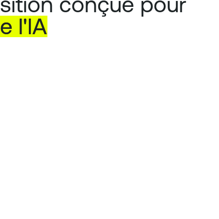
osition conçue pour
de
l'IA