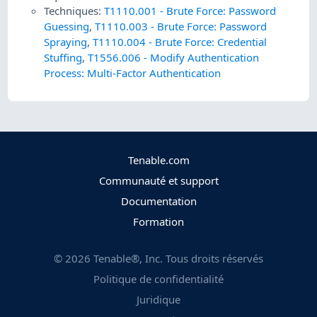
Techniques:
T1110.001
-
Brute Force: Password
Guessing
,
T1110.003
-
Brute Force: Password
Spraying
,
T1110.004
-
Brute Force: Credential
Stuffing
,
T1556.006
-
Modify Authentication
Process: Multi-Factor Authentication
Tenable.com
Communauté et support
Documentation
Formation
©
2026
Tenable®, Inc. Tous droits réservés
Politique de confidentialité
Juridique