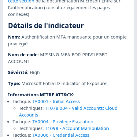
cette section
de la documentation Microsoft Entra sur
l'authentification (consultez également les pages
connexes).
Détails de l'indicateur
Nom
:
Authentification MFA manquante pour un compte
privilégié
Nom de code
:
MISSING-MFA-FOR-PRIVILEGED-
ACCOUNT
Sévérité
:
High
Type
:
Microsoft Entra ID Indicator of Exposure
Informations MITRE ATT&CK
:
Tactique:
TA0001
-
Initial Access
Techniques:
T1078.004
-
Valid Accounts: Cloud
Accounts
Tactique:
TA0004
-
Privilege Escalation
Techniques:
T1098
-
Account Manipulation
Tactique:
TA0006
-
Credential Access