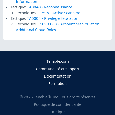
Information
Tactique:
TA0043
-
Reconnaissance
Techniques:
T1595
-
Active Scanning
Tactique:
TA0004
-
Privilege Escalation
Techniques:
T1098.003
-
Account Manipulation:
Additional Cloud Roles
Tenable.com
Communauté et support
Documentation
Formation
©
2026
Tenable®, Inc. Tous droits réservés
Politique de confidentialité
Juridique