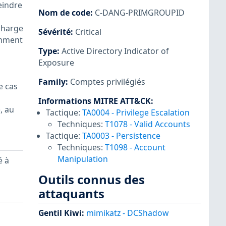
eindre
Nom de code
:
C-DANG-PRIMGROUPID
charge
Sévérité
:
Critical
emment
Type
:
Active Directory Indicator of
Exposure
Family
:
Comptes privilégiés
e cas
Informations MITRE ATT&CK
:
, au
Tactique:
TA0004
-
Privilege Escalation
Techniques:
T1078
-
Valid Accounts
Tactique:
TA0003
-
Persistence
Techniques:
T1098
-
Account
Manipulation
é à
Outils connus des
attaquants
Gentil Kiwi
:
mimikatz - DCShadow