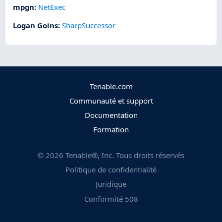
mpgn
:
NetExec
Logan Goins
:
SharpSuccessor
Tenable.com
Communauté et support
Documentation
Formation
©
2026
Tenable®, Inc. Tous droits réservés
Politique de confidentialité
Juridique
Conformité 508