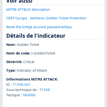
Voir aussi
MITRE ATT&CK description
CERT Europa - Kerberos Golden Ticket Protection
Reset the krbtgt account password/keys
Détails de l'indicateur
Nom
:
Golden Ticket
Nom de code
:
I-GoldenTicket
Sévérité
:
Critical
Type
:
Indicator of Attack
Informations MITRE ATT&CK
:
ID :
T1558.001
Sous-technique de :
T1558
Tactique :
TA0006