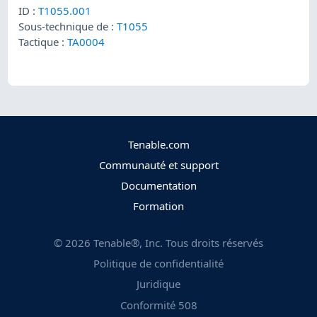
ID :
T1055.001
Sous-technique de :
T1055
Tactique :
TA0004
Tenable.com
Communauté et support
Documentation
Formation
©
2026
Tenable®, Inc. Tous droits réservés
Politique de confidentialité
Juridique
Conformité 508