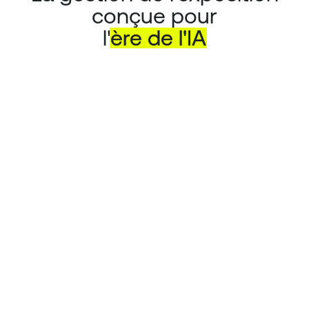
conçue pour
l'
ère
de
l'IA