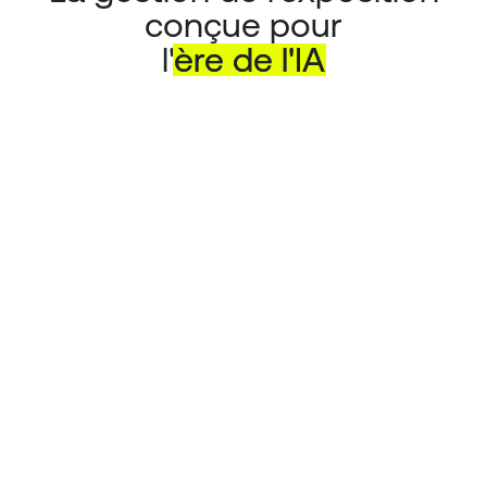
conçue pour
l'
ère
de
l'IA