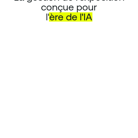
conçue pour
l'
ère
de
l'IA